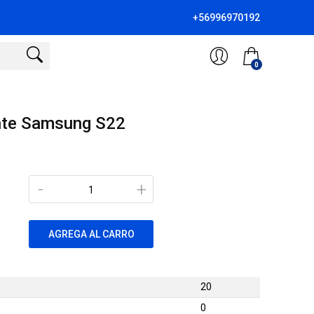
+56996970192
0
nte Samsung S22
-
+
AGREGA AL CARRO
20
0