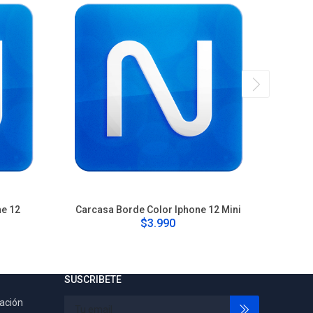
ne 12
Carcasa Borde Color Iphone 12 Mini
Carca
$3.990
SUSCRIBETE
tación