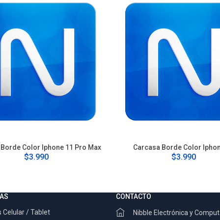
Borde Color Iphone 11 Pro Max
Carcasa Borde Color Ipho
$3.990
$3.990
AS
CONTACTO
 Celular / Tablet
Nibble Electrónica y Compu