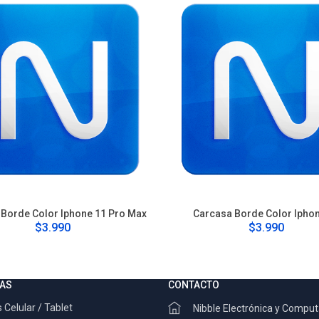
Borde Color Iphone 11 Pro Max
Carcasa Borde Color Ipho
$3.990
$3.990
AS
CONTACTO
 Celular / Tablet
Nibble Electrónica y Compu