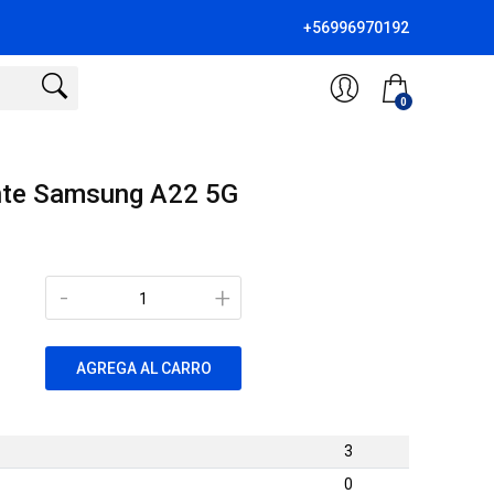
+56996970192
0
nte Samsung A22 5G
-
+
AGREGA AL CARRO
3
0