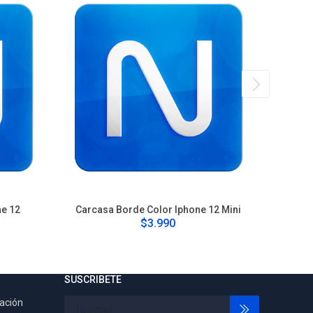
ne 12
Carcasa Borde Color Iphone 12 Mini
Carca
$3.990
SUSCRIBETE
tación