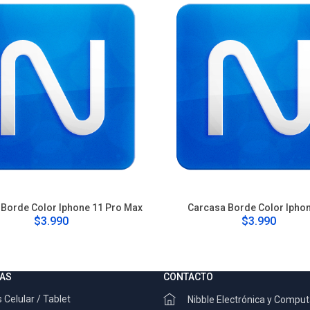
Borde Color Iphone 11 Pro Max
Carcasa Borde Color Ipho
$3.990
$3.990
AS
CONTACTO
 Celular / Tablet
Nibble Electrónica y Compu