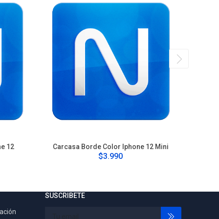
ne 12
Carcasa Borde Color Iphone 12 Mini
Carca
$3.990
SUSCRIBETE
tación