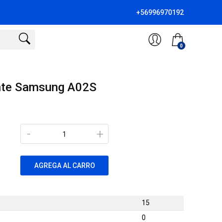
+56996970192
0
nte Samsung A02S
-
+
AGREGA AL CARRO
15
0