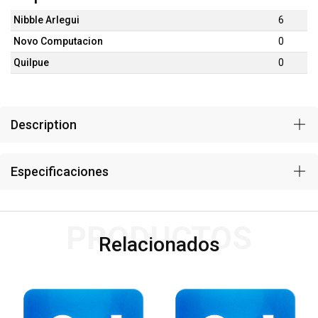
Nibble Arlegui
6
Novo Computacion
0
Quilpue
0
Description
Especificaciones
PRODUCTOS
Relacionados