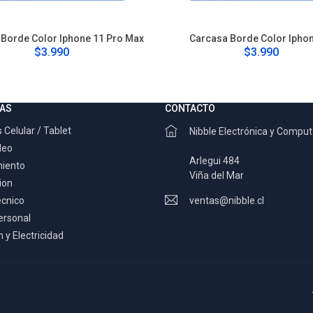
Borde Color Iphone 11 Pro Max
Carcasa Borde Color Ipho
$3.990
$3.990
AS
CONTACTO
 Celular / Tablet
Nibble Electrónica y Compu
deo
Arlegui 484
miento
Viña del Mar
ion
ecnico
ventas@nibble.cl
ersonal
 y Electricidad