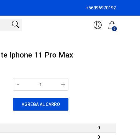
+56996970192
0
te Iphone 11 Pro Max
-
+
AGREGA AL CARRO
0
0