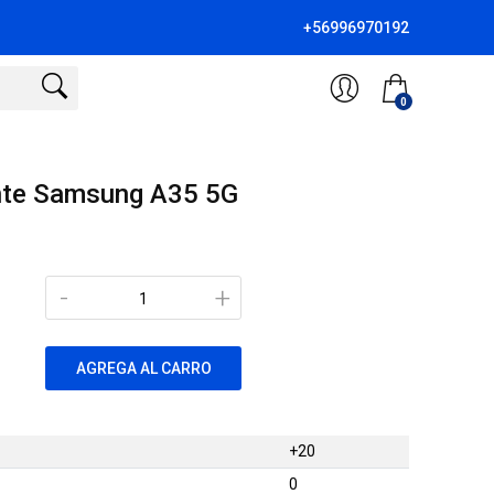
+56996970192
0
nte Samsung A35 5G
-
+
AGREGA AL CARRO
+20
0