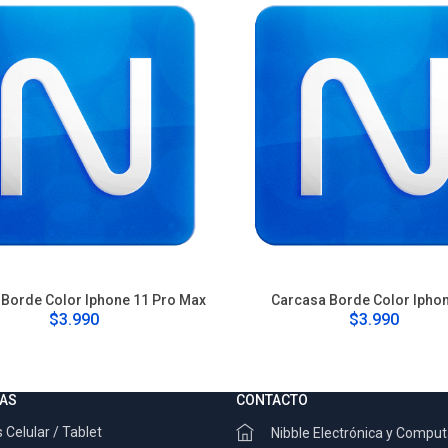
Borde Color Iphone 11 Pro Max
Carcasa Borde Color Ipho
$3.990
$3.990
AS
CONTACTO
 Celular / Tablet
Nibble Electrónica y Compu