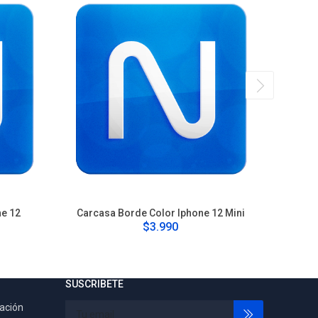
ne 12
Carcasa Borde Color Iphone 12 Mini
Carca
$3.990
SUSCRIBETE
tación