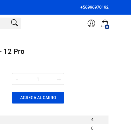
+56996970192
0
- 12 Pro
-
+
AGREGA AL CARRO
4
0