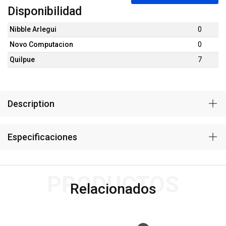
Disponibilidad
Nibble Arlegui
0
Novo Computacion
0
Quilpue
7
Description
Especificaciones
PRODUCTOS
Relacionados