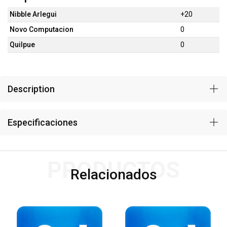
Nibble Arlegui
+20
Novo Computacion
0
Quilpue
0
Description
Especificaciones
PRODUCTOS
Relacionados