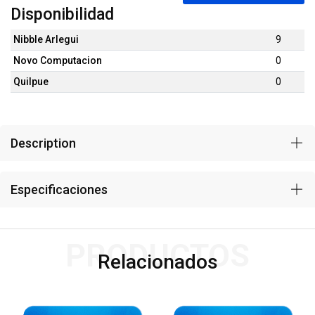
Disponibilidad
Nibble Arlegui
9
Novo Computacion
0
Quilpue
0
Description
Especificaciones
PRODUCTOS
Relacionados