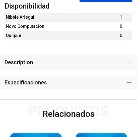
Disponibilidad
Nibble Arlegui
1
Novo Computacion
0
Quilpue
0
Description
Especificaciones
PRODUCTOS
Relacionados