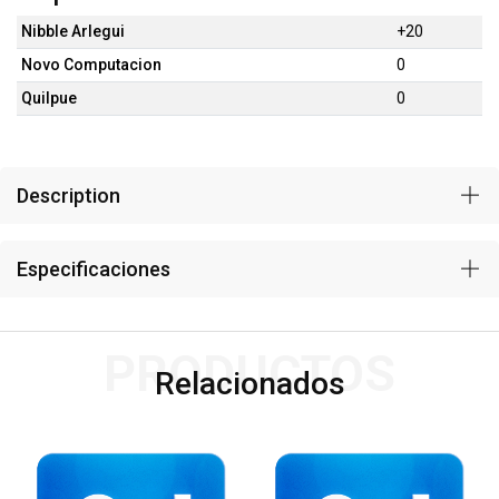
Nibble Arlegui
+20
Novo Computacion
0
Quilpue
0
Description
Especificaciones
PRODUCTOS
Relacionados