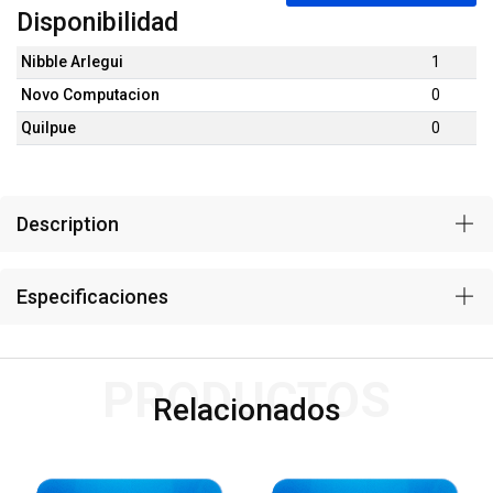
Disponibilidad
Nibble Arlegui
1
Novo Computacion
0
Quilpue
0
Description
Especificaciones
PRODUCTOS
Relacionados