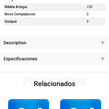
Nibble Arlegui
+20
Novo Computacion
0
Quilpue
0
Description
Especificaciones
PRODUCTOS
Relacionados