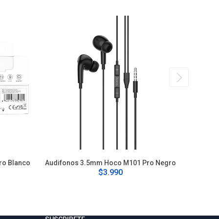
ro Blanco
Audifonos 3.5mm Hoco M101 Pro Negro
Audifonos
$3.990