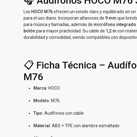
🎧 Audífonos HOCO M76
Los
HOCO M76
ofrecen un sonido claro y equilibrado en un d
para el uso diario. Incorporan altavoces de
9 mm
que brinda
para música y llamadas, además de
micrófono integrado
botón
para mayor practicidad. Su cable de
1,2 m
con mater
durabilidad y comodidad, siendo compatibles con dispositi
📋 Ficha Técnica – Audí
M76
Marca:
HOCO
Modelo:
M76
Tipo:
Audífonos con cable
Material:
ABS + TPE con alambre esmaltado