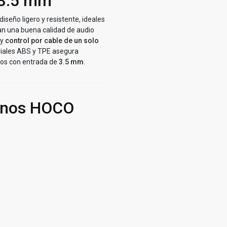
 3.5 mm
iseño ligero y resistente, ideales
n una buena calidad de audio
y
control por cable de un solo
iales ABS y TPE asegura
vos con entrada de
3.5 mm
.
fonos HOCO