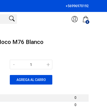
+56996970192
0
Hoco M76 Blanco
-
+
AGREGA AL CARRO
0
0