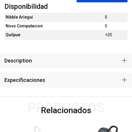
Disponibilidad
Nibble Arlegui
0
Novo Computacion
0
Quilpue
+20
Description
Especificaciones
PRODUCTOS
Relacionados