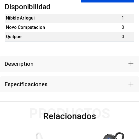
Disponibilidad
Nibble Arlegui
1
Novo Computacion
0
Quilpue
0
Description
Especificaciones
PRODUCTOS
Relacionados