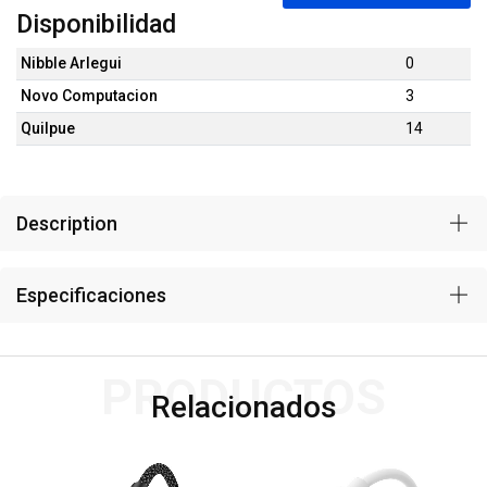
Disponibilidad
Nibble Arlegui
0
Novo Computacion
3
Quilpue
14
Description
Especificaciones
PRODUCTOS
Relacionados