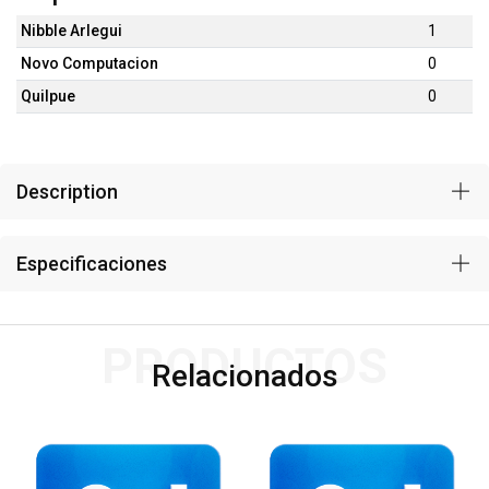
Nibble Arlegui
1
Novo Computacion
0
Quilpue
0
Description
Especificaciones
PRODUCTOS
Relacionados