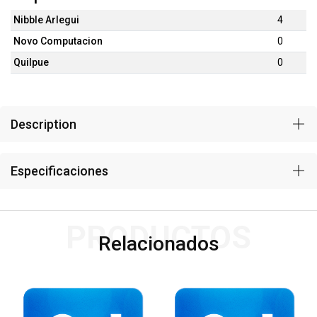
Nibble Arlegui
4
Novo Computacion
0
Quilpue
0
Description
Especificaciones
PRODUCTOS
Relacionados