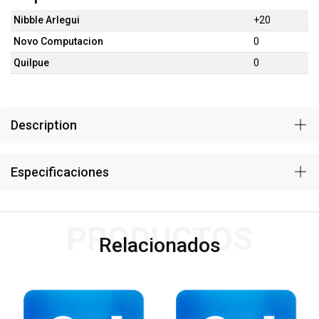
Nibble Arlegui
+20
Novo Computacion
0
Quilpue
0
Description
Especificaciones
PRODUCTOS
Relacionados