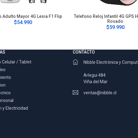
o Adulto Mayor 4G Lesia F1 Flip
Telefono Reloj Infantil 4G GPS 
Rosado
$54.990
$59.990
AS
CONTACTO
 Celular / Tablet
Nibble Electrónica y Compu
deo
Arlegui 484
miento
Viña del Mar
ion
ecnico
ventas@nibble.cl
ersonal
 y Electricidad