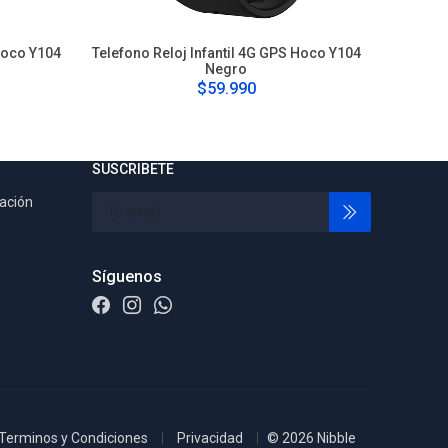
Hoco Y104
Telefono Reloj Infantil 4G GPS Hoco Y104
Telefono
Negro
$59.990
SUSCRIBETE
tación
Síguenos
Terminos y Condiciones
Privacidad
© 2026 Nibble