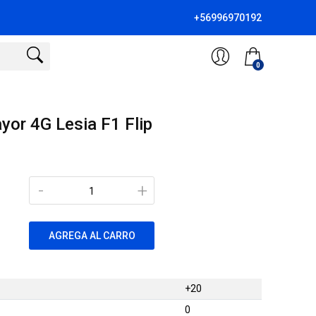
+56996970192
0
yor 4G Lesia F1 Flip
-
+
AGREGA AL CARRO
+20
0