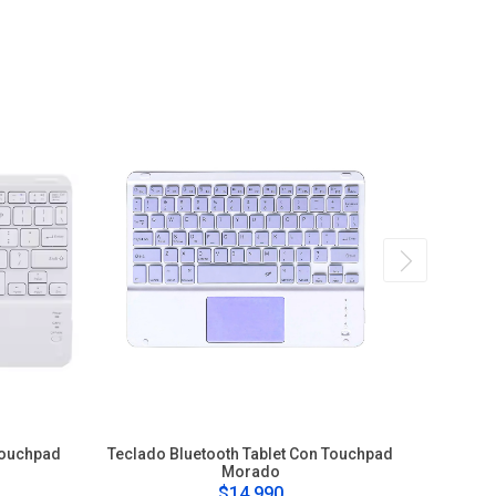
Touchpad
Teclado Bluetooth Tablet Con Touchpad
Teclado
Morado
$14.990