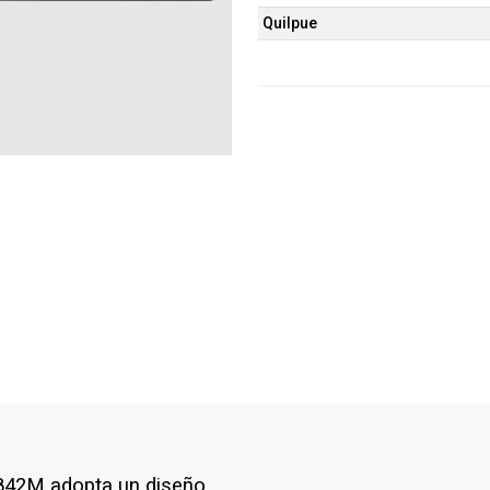
Quilpue
K842M adopta un diseño