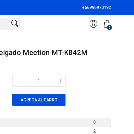
+56996970192
0
delgado Meetion MT-K842M
-
+
AGREGA AL CARRO
0
2