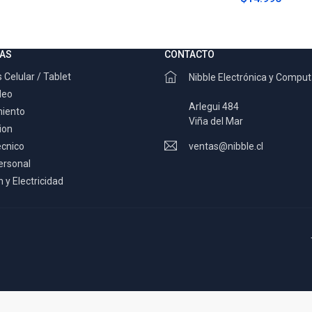
AS
CONTACTO
 Celular / Tablet
Nibble Electrónica y Compu
deo
Arlegui 484
miento
Viña del Mar
ion
ecnico
ventas@nibble.cl
ersonal
 y Electricidad