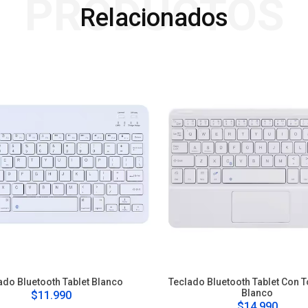
PRODUCTOS
Relacionados
ado Bluetooth Tablet Blanco
Teclado Bluetooth Tablet Con 
Blanco
$11.990
$14.990