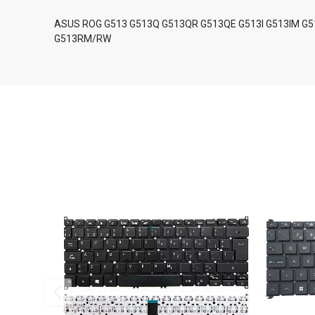
ASUS ROG G513 G513Q G513QR G513QE G513I G513IM G5
G513RM/RW