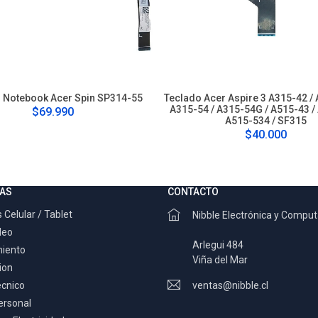
 Notebook Acer Spin SP314-55
Teclado Acer Aspire 3 A315-42 /
A315-54 / A315-54G / A515-43 /
$69.990
A515-534 / SF315
$40.000
AS
CONTACTO
 Celular / Tablet
Nibble Electrónica y Compu
deo
Arlegui 484
miento
Viña del Mar
ion
ecnico
ventas@nibble.cl
ersonal