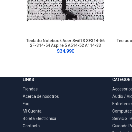
Teclado Notebook Acer Swift 3 SF314-56
Teclado
SF-314-54 Aspire 5 A514-52 A114-33
$34.990
LINKS
CATEGORI
Tiendas
Accesorios
Acerca de nosotros
Audio / Vi
Faq
Entreteni
Mi Cuenta
Computac
Boleta Electronica
Servicio T
Contacto
Cuidado P