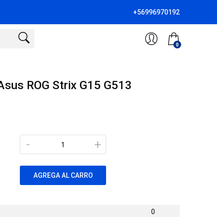
+56996970192
0
Asus ROG Strix G15 G513
-
+
AGREGA AL CARRO
0