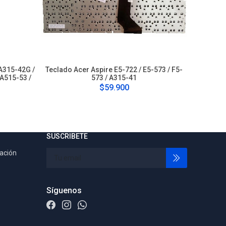
 A315-42G /
Teclado Acer Aspire E5-722 / E5-573 / F5-
Teclado 
 A515-53 /
573 / A315-41
$59.900
SUSCRIBETE
tación
Síguenos