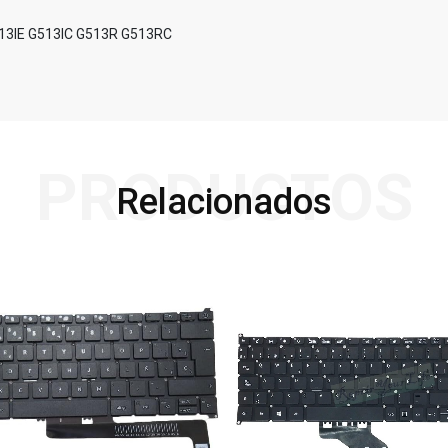
13IE G513IC G513R G513RC
PRODUCTOS
Relacionados