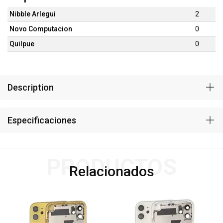
Nibble Arlegui
2
Novo Computacion
0
Quilpue
0
Description
Especificaciones
PRODUCTOS
Relacionados