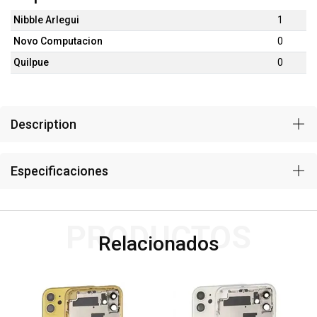
Nibble Arlegui
1
Novo Computacion
0
Quilpue
0
Description
Especificaciones
PRODUCTOS
Relacionados