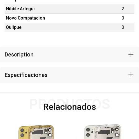
Nibble Arlegui
2
Novo Computacion
0
Quilpue
0
Description
Especificaciones
PRODUCTOS
Relacionados