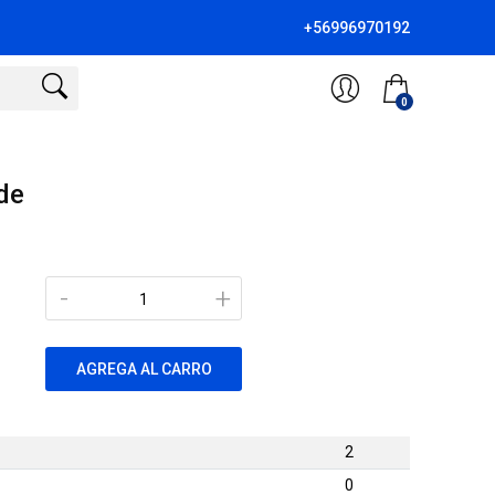
+56996970192
0
de
-
+
AGREGA AL CARRO
2
0