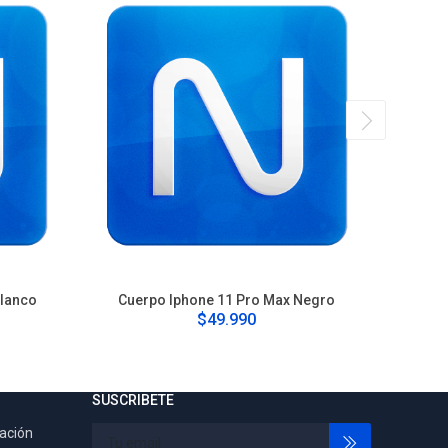
Blanco
Cuerpo Iphone 11 Pro Max Negro
Cu
$49.990
SUSCRIBETE
tación