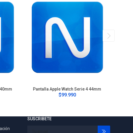
4 40mm
Pantalla Apple Watch Serie 4 44mm
Pantall
$99.990
SUSCRIBETE
tación