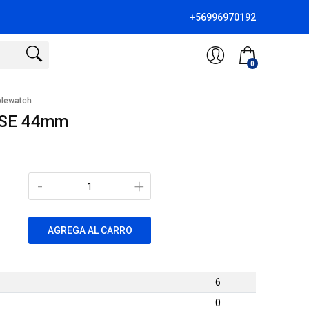
+56996970192
0
pplewatch
h SE 44mm
-
+
AGREGA AL CARRO
6
0