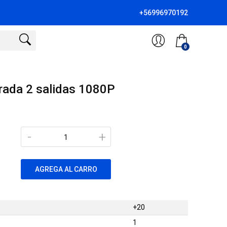
+56996970192
0
trada 2 salidas 1080P
-
+
AGREGA AL CARRO
+20
1