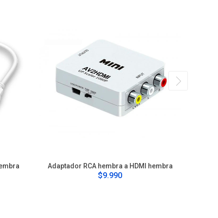
Hembra
Adaptador RCA hembra a HDMI hembra
Adapta
$9.990