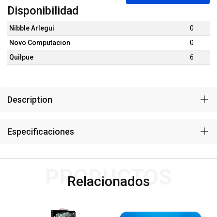
Disponibilidad
Nibble Arlegui
0
Novo Computacion
0
Quilpue
6
Description
Especificaciones
PRODUCTOS
Relacionados