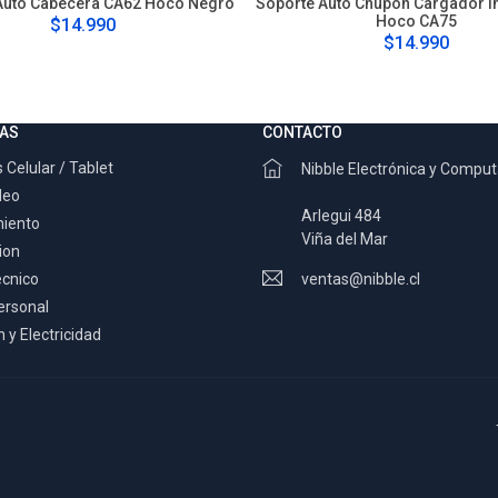
Auto Cabecera CA62 Hoco Negro
Soporte Auto Chupon Cargador I
Hoco CA75
$14.990
$14.990
AS
CONTACTO
 Celular / Tablet
Nibble Electrónica y Compu
deo
Arlegui 484
miento
Viña del Mar
ion
ecnico
ventas@nibble.cl
ersonal
 y Electricidad