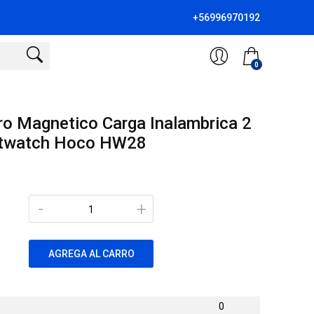
+56996970192
0
ro Magnetico Carga Inalambrica 2
artwatch Hoco HW28
-
+
AGREGA AL CARRO
0