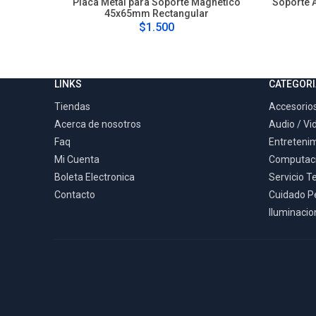
Placa Metal para Soporte Magnetico
Soporte 
45x65mm Rectangular
$1.500
LINKS
CATEGORI
Tiendas
Accesorios
Acerca de nosotros
Audio / Vi
Faq
Entreteni
Mi Cuenta
Computac
Boleta Electronica
Servicio T
Contacto
Cuidado P
Iluminacion