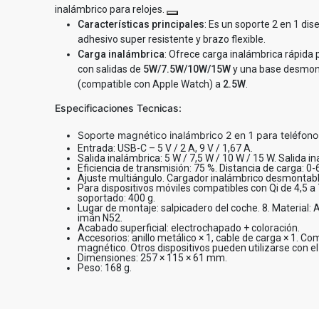
inalámbrico para relojes.
Características principales
: Es un soporte 2 en 1 dis
adhesivo super resistente y brazo flexible.
Carga inalámbrica
: Ofrece carga inalámbrica rápida 
con salidas de
5W/7.5W/10W/15W
y una base desmont
(compatible con Apple Watch) a
2.5W
.
Especificaciones Tecnicas:
Soporte magnético inalámbrico 2 en 1 para teléfono 
Entrada: USB-C – 5 V / 2 A, 9 V / 1,67 A.
Salida inalámbrica: 5 W / 7,5 W / 10 W / 15 W. Salida in
Eficiencia de transmisión: 75 %. Distancia de carga: 0
Ajuste multiángulo. Cargador inalámbrico desmontable
Para dispositivos móviles compatibles con Qi de 4,5 
soportado: 400 g.
Lugar de montaje: salpicadero del coche. 8. Material: 
imán N52.
Acabado superficial: electrochapado + coloración.
Accesorios: anillo metálico × 1, cable de carga × 1. 
magnético. Otros dispositivos pueden utilizarse con el 
Dimensiones: 257 × 115 × 61 mm.
Peso: 168 g.