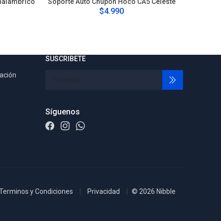
nalambrico
Soporte Auto Chupon Hoco CA5 Celeste
Sopor
$4.990
SUSCRIBETE
tación
Síguenos
Terminos y Condiciones
Privacidad
© 2026 Nibble