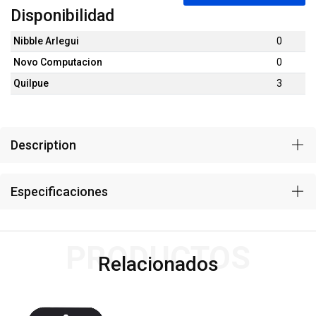
Disponibilidad
Nibble Arlegui
0
Novo Computacion
0
Quilpue
3
Description
Especificaciones
PRODUCTOS
Relacionados