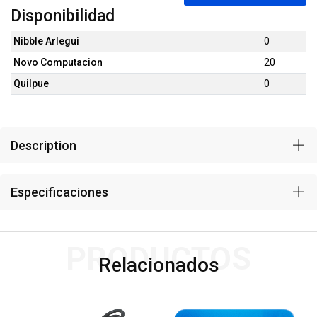
Disponibilidad
Nibble Arlegui
0
Novo Computacion
20
Quilpue
0
Description
Especificaciones
PRODUCTOS
Relacionados