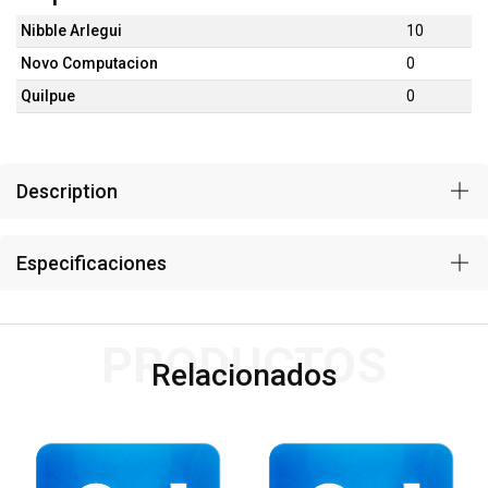
Nibble Arlegui
10
Novo Computacion
0
Quilpue
0
Description
Especificaciones
PRODUCTOS
Relacionados