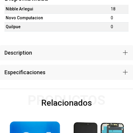
Nibble Arlegui
18
Novo Computacion
0
Quilpue
0
Description
Especificaciones
PRODUCTOS
Relacionados