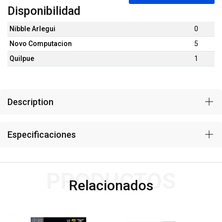
Disponibilidad
Nibble Arlegui
0
Novo Computacion
5
Quilpue
1
Description
Especificaciones
PRODUCTOS
Relacionados