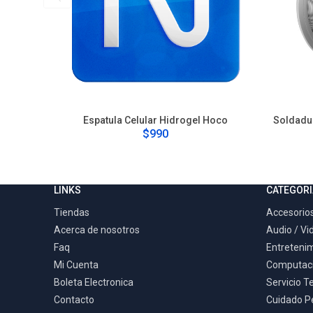
Espatula Celular Hidrogel Hoco
Soldadur
$990
LINKS
CATEGORI
Tiendas
Accesorios
Acerca de nosotros
Audio / Vi
Faq
Entreteni
Mi Cuenta
Computac
Boleta Electronica
Servicio T
Contacto
Cuidado P