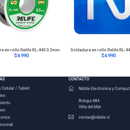
a en rollo Relife RL-445 0.3mm
Soldadura en rollo Relife RL-
$4.990
$4.990
AS
CONTACTO
 Celular / Tablet
Nibble Electrónica y Compu
deo
Arlegui 484
miento
Viña del Mar
ion
ecnico
ventas@nibble.cl
ersonal