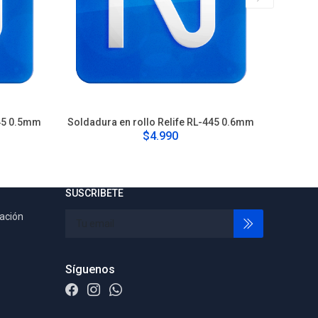
445 0.5mm
Soldadura en rollo Relife RL-445 0.6mm
Soldadu
$4.990
SUSCRIBETE
tación
Síguenos