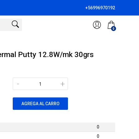
+56996970192
0
ermal Putty 12.8W/mk 30grs
-
+
AGREGA AL CARRO
0
0