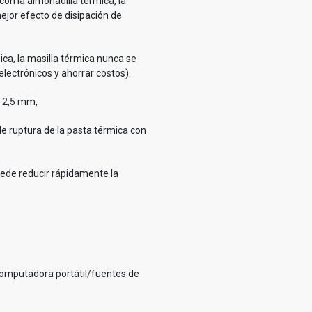
on la almohadilla térmica, la
ejor efecto de disipación de
ica, la masilla térmica nunca se
electrónicos y ahorrar costos).
a 2,5 mm,
 de ruptura de la pasta térmica con
puede reducir rápidamente la
computadora portátil/fuentes de