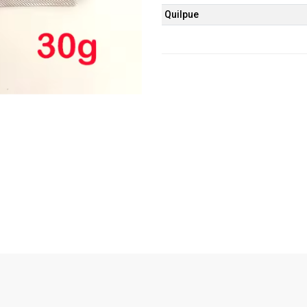
Quilpue