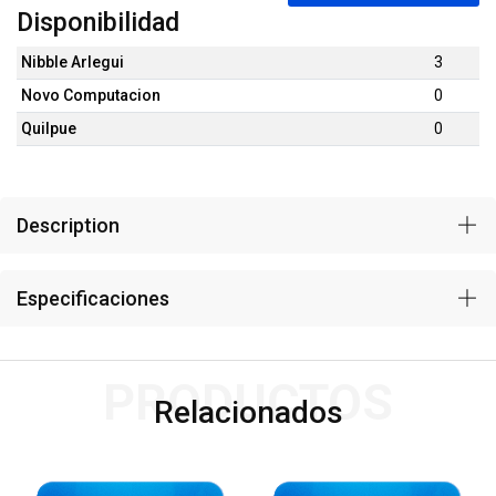
Disponibilidad
Nibble Arlegui
3
Novo Computacion
0
Quilpue
0
Description
Especificaciones
PRODUCTOS
Relacionados