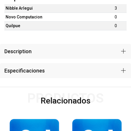
Nibble Arlegui
3
Novo Computacion
0
Quilpue
0
Description
Especificaciones
PRODUCTOS
Relacionados