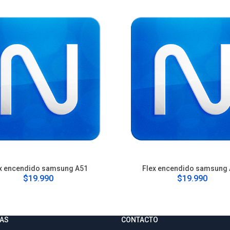
x encendido samsung A51
Flex encendido samsung
$19.990
$19.990
AS
CONTACTO