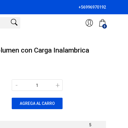
+56996970192
0
olumen con Carga Inalambrica
-
+
AGREGA AL CARRO
5