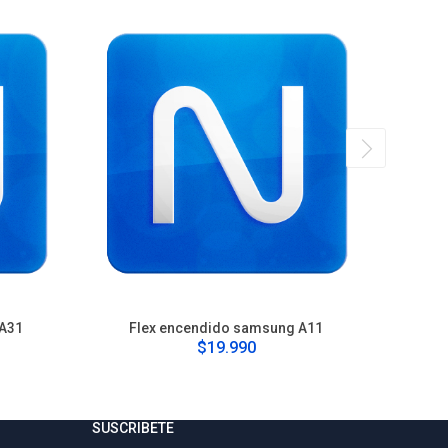
 A31
Flex encendido samsung A11
Fle
$19.990
SUSCRIBETE