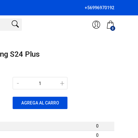
+56996970192
0
ng S24 Plus
-
+
AGREGA AL CARRO
0
0