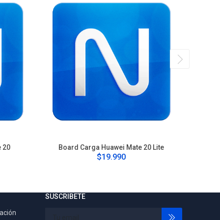
 20
Board Carga Huawei Mate 20 Lite
Boar
$19.990
SUSCRIBETE
tación