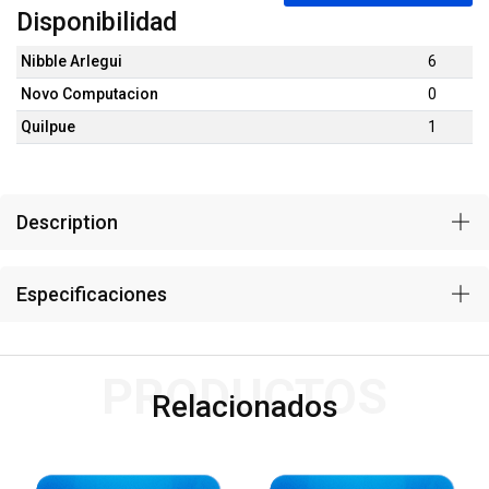
Disponibilidad
Nibble Arlegui
6
Novo Computacion
0
Quilpue
1
Description
Especificaciones
PRODUCTOS
Relacionados