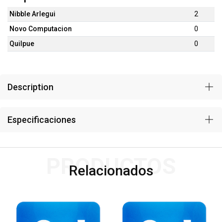
Nibble Arlegui
2
Novo Computacion
0
Quilpue
0
Description
Especificaciones
PRODUCTOS
Relacionados