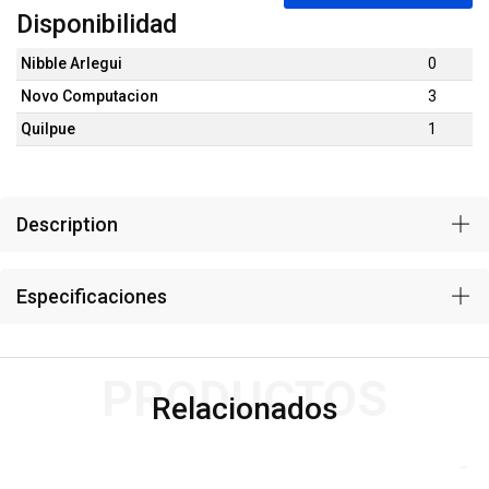
Disponibilidad
Nibble Arlegui
0
Novo Computacion
3
Quilpue
1
Description
Especificaciones
PRODUCTOS
Relacionados