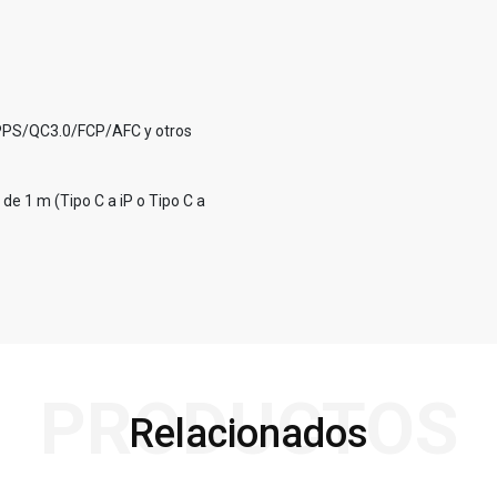
/PPS/QC3.0/FCP/AFC y otros
 de 1 m (Tipo C a iP o Tipo C a
PRODUCTOS
Relacionados