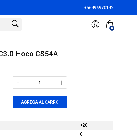
+56996970192
0
C3.0 Hoco CS54A
-
+
AGREGA AL CARRO
+20
0