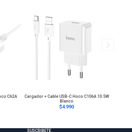
oco C62A
Cargador + Cable USB-C Hoco C106A 10.5W
Carga
Blanco
$4.990
SUSCRIBETE