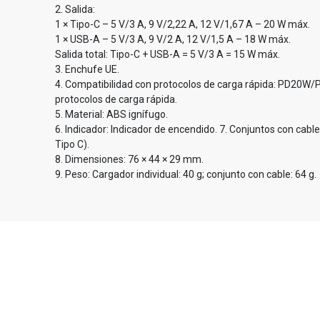
2. Salida:
1 × Tipo-C – 5 V/3 A, 9 V/2,22 A, 12 V/1,67 A – 20 W máx.
1 × USB-A – 5 V/3 A, 9 V/2 A, 12 V/1,5 A – 18 W máx.
Salida total: Tipo-C + USB-A = 5 V/3 A = 15 W máx.
3. Enchufe UE.
4. Compatibilidad con protocolos de carga rápida: PD20W
protocolos de carga rápida.
5. Material: ABS ignífugo.
6. Indicador: Indicador de encendido. 7. Conjuntos con cable
Tipo C).
8. Dimensiones: 76 × 44 × 29 mm.
9. Peso: Cargador individual: 40 g; conjunto con cable: 64 g.