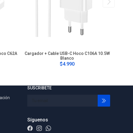
oco C62A
Cargador + Cable USB-C Hoco C106A 10.5W
Carga
Blanco
$4.990
SUSCRIBETE
tación
Síguenos