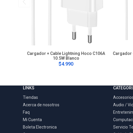
Cargador + Cable Lightning Hoco C106A
Cargador 
10.5W Blanco
$4.990
LINKS
CATEGORI
Tiendas
Accesorios
Acerca de nosotros
Audio / Vi
Faq
Entreteni
Mi Cuenta
Computac
Boleta Electronica
Servicio T