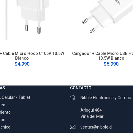
+ Cable Micro Hoco C106A 10.5W
Cargador + Cable Micro USB H
Blanco
10.5W Blanco
$4.990
$5.990
AS
CONTACTO
 Celular / Tablet
Nibble Electrónica y Compu
deo
Arlegui 484
miento
Viña del Mar
ion
ecnico
ventas@nibble.cl