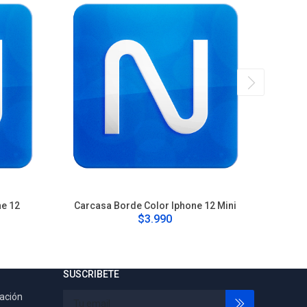
ne 12
Carcasa Borde Color Iphone 12 Mini
Carca
$3.990
SUSCRIBETE
tación