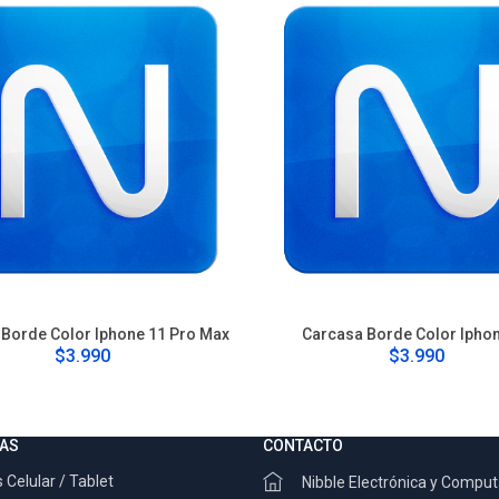
Borde Color Iphone 11 Pro Max
Carcasa Borde Color Ipho
$3.990
$3.990
AS
CONTACTO
 Celular / Tablet
Nibble Electrónica y Compu