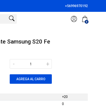
+56996970192
0
nte Samsung S20 Fe
-
+
AGREGA AL CARRO
+20
0