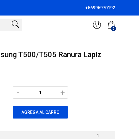
+56996970192
0
msung T500/T505 Ranura Lapiz
-
+
AGREGA AL CARRO
1