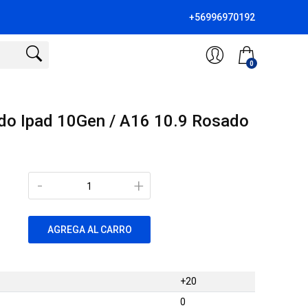
+56996970192
0
do Ipad 10Gen / A16 10.9 Rosado
-
+
AGREGA AL CARRO
+20
0